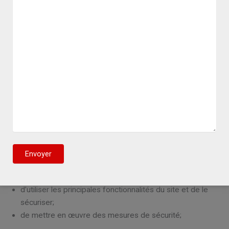
plus 30 jours. Notez que cette gestion des témoins de
navigation est associée au navigateur et à l’appareil que
vous utilisez, ainsi si vous utilisez un autre appareil ou un
autre navigateur pour votre prochaine visite, le bandeau
vous demandant de gérer vos témoins de navigation
réapparaîtra.
Témoins fonctionnels (obligatoires)
Ces témoins sont essentiels au bon fonctionnement de
notre site Web; c’est pourquoi vous ne pouvez pas les
supprimer.
Ils vous permettent :
d’utiliser les principales fonctionnalités du site et de le
sécuriser;
de mettre en œuvre des mesures de sécurité;