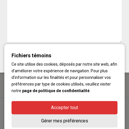
9430, boulevard Lacordaire
Montréal, QC H1R 0C4
Téléphone :
514 324-9430
Fichiers témoins
Ce site utilise des cookies, déposés par notre site web, afin
d’améliorer votre expérience de navigation. Pour plus
d’information sur les finalités et pour personnaliser vos
préférences par type de cookies utilisés, veuillez visiter
notre
page de politique de confidentialité
.
Accepter tout
Copyright © 2024 9430 Lacordaire | Powered by Immomarketing
Gérer mes préférences